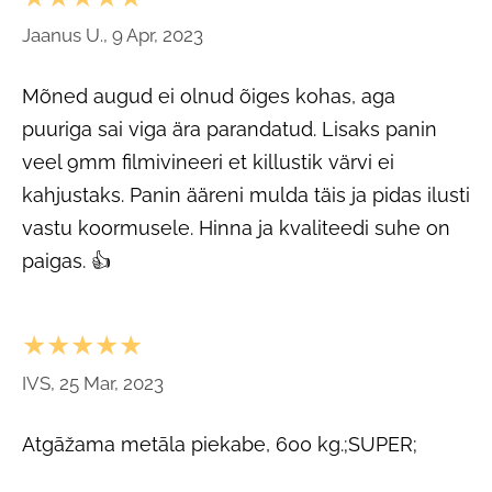
Jaanus U., 9 Apr, 2023
Mõned augud ei olnud õiges kohas, aga
puuriga sai viga ära parandatud. Lisaks panin
veel 9mm filmivineeri et killustik värvi ei
kahjustaks. Panin ääreni mulda täis ja pidas ilusti
vastu koormusele. Hinna ja kvaliteedi suhe on
paigas. 👍
★★★★★
IVS, 25 Mar, 2023
Atgāžama metāla piekabe, 600 kg.;SUPER;