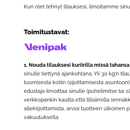
Kun olet tehnyt tilauksesi, ilmoitamme sinul
Toimitustavat:
1. Nouda tilauksesi kuriirilla missä tahan
sinulle tiettynä ajankohtana. Yli 30 kg:n ti
tuomisesta kotiin (sijoittamisesta asuntoon
edustaja ilmoittaa sinulle (puhelimitse tai 
verkkopankin kautta että tilisiirrolla (enna
allekirjoittamista, arvioi tuotteen ulkoinen 
vakuutuksella.