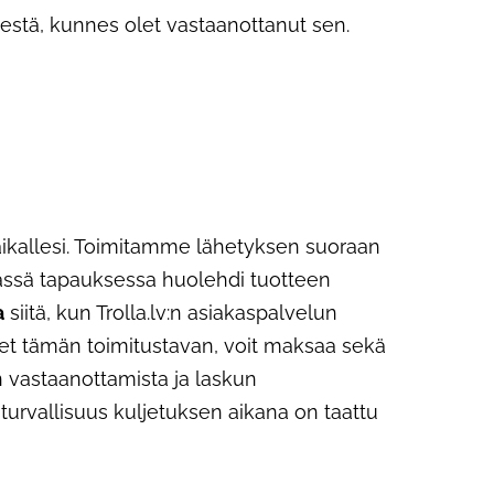
isestä, kunnes olet vastaanottanut sen.
öpaikallesi. Toimitamme lähetyksen suoraan
. Tässä tapauksessa huolehdi tuotteen
a
siitä, kun Trolla.lv:n asiakaspalvelun
itset tämän toimitustavan, voit maksaa sekä
en vastaanottamista ja laskun
i turvallisuus kuljetuksen aikana on taattu