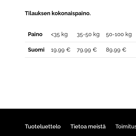
Tilauksen kokonaispaino.
Paino
<35 kg
35-50 kg
50-100 kg
Suomi
19,99 €
79,99 €
89,99 €
Tuoteluettelo
Tietoa meistä
Toimit