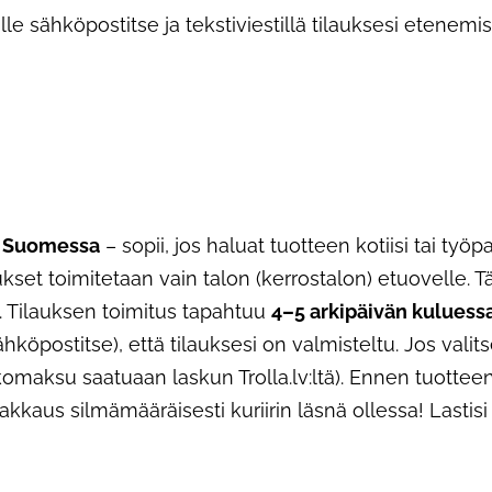
le sähköpostitse ja tekstiviestillä tilauksesi etenem
sa Suomessa
– sopii, jos haluat tuotteen kotiisi tai ty
laukset toimitetaan vain talon (kerrostalon) etuovelle
). Tilauksen toimitus tapahtuu
4–5 arkipäivän kuluess
sähköpostitse), että tilauksesi on valmisteltu. Jos val
kkomaksu saatuaan laskun Trolla.lv:ltä). Ennen tuotte
pakkaus silmämääräisesti kuriirin läsnä ollessa! Lastis