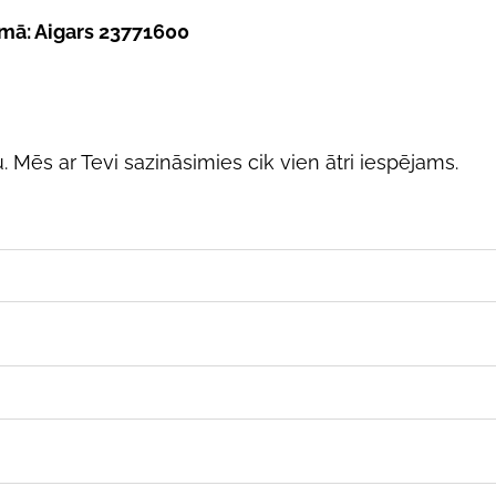
umā
:
Aigars 23771600
 Mēs ar Tevi sazināsimies cik vien ātri iespējams.