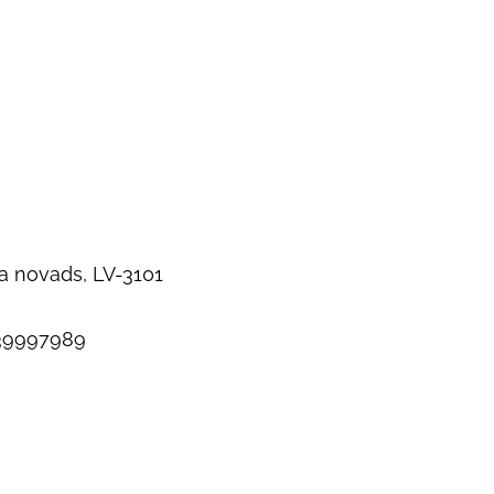
a novads, LV-3101
39997989