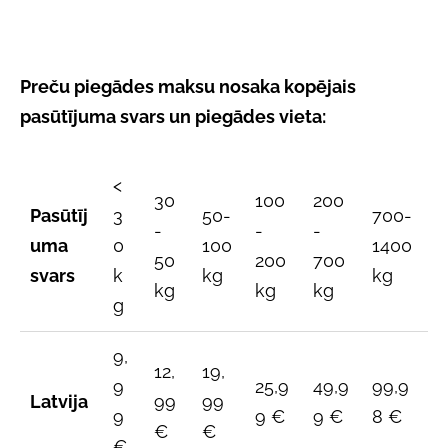
Preču piegādes maksu nosaka kopējais
pasūtījuma svars un piegādes vieta:
<
30
100
200
Pasūtīj
3
50-
700-
-
-
-
uma
0
100
1400
50
200
700
svars
k
kg
kg
kg
kg
kg
g
9,
12,
19,
9
25,9
49,9
99,9
Latvija
99
99
9
9 €
9 €
8 €
€
€
€