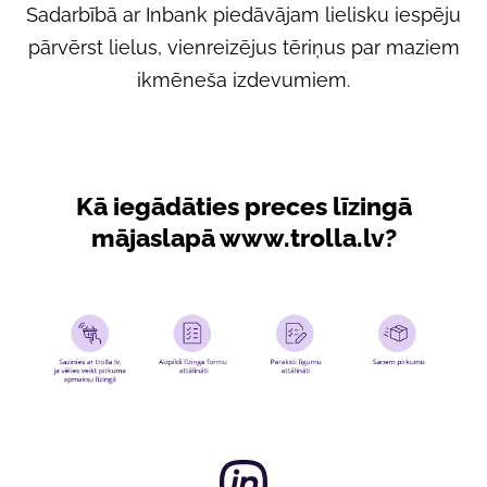
Sadarbībā ar Inbank piedāvājam lielisku iespēju
pārvērst lielus, vienreizējus tēriņus par maziem
ikmēneša izdevumiem.
Kā iegādāties preces līzingā
mājaslapā www.trolla.lv?