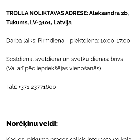
TROLLA NOLIKTAVAS ADRESE: Aleksandra 2b,
Tukums, LV-3101, Latvija
Darba laiks: Pirmdiena - piektdiena: 10:00-17:00
Sestdiena, svētdiena un svētku dienas: brīvs
(Vai arī pēc iepriekšējas vienošanās)
Tālr.: +371 23771600
Norēķinu veidi:
Kad esi pirkuma preces salicis interneta veikala