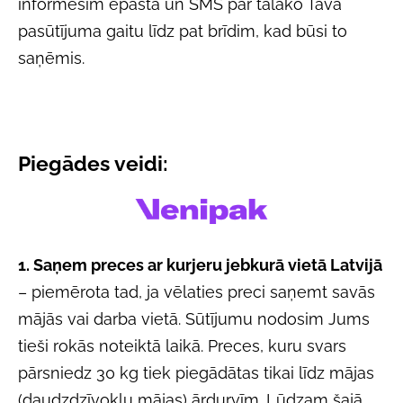
informēsim epastā un SMS par tālāko Tava
pasūtījuma gaitu līdz pat brīdim, kad būsi to
saņēmis.
Piegādes veidi:
1. Saņem preces ar kurjeru jebkurā vietā Latvijā
– piemērota tad, ja vēlaties preci saņemt savās
mājās vai darba vietā. Sūtījumu nodosim Jums
tieši rokās noteiktā laikā. Preces, kuru svars
pārsniedz 30 kg tiek piegādātas tikai līdz mājas
(daudzdzīvokļu mājas) ārdurvīm. Lūdzam šajā