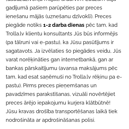
gadījumā pašiem parūpēties par preces
ienešanu mājās (uznešanu dzīvoklī). Preces
piegāde notiks
1-2 darba dienas
pēc tam, kad
Trolla.lv klientu konsultants Jūs būs informējis
(pa tālruni vai e-pastu), ka Jūsu pasūtījums ir
sagatavots. Ja izvēlaties šo piegādes veidu, Jūs
varat norēķināties gan internetbankā, gan ar
bankas pārskaitījumu (avansa maksājums pēc
tam, kad esat saņēmuši no Trolla.lv rēķinu pa e-
pastu). Pirms preces pieņemšanas un
pavadzīmes parakstīšanas, vizuāli novērtējiet
preces ārējo iepakojumu kurjera klātbūtnē!
Jūsu kravas drošība transportēšanas laikā tiek
nodrošināta ar apdrošināšanas polisi.