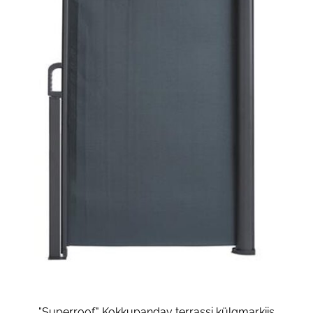
"Superroof" Kokkupandav terrassi külgmarkiis