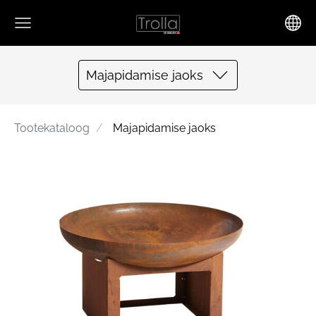
Majapidamise jaoks
Tootekataloog
Majapidamise jaoks