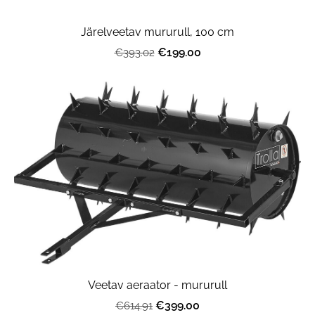
Järelveetav mururull, 100 cm
€199.00
€393.02
Veetav aeraator - mururull
€399.00
€614.91