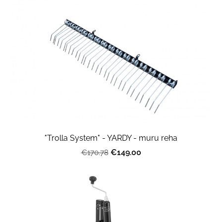
"Trolla System" - YARDY - muru reha
€149.00
€170.78