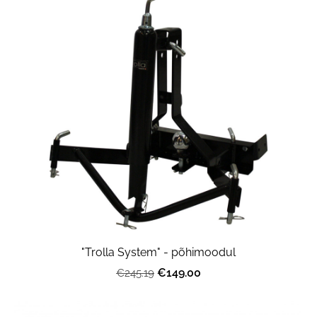
"Trolla System" - põhimoodul
€149.00
€245.19