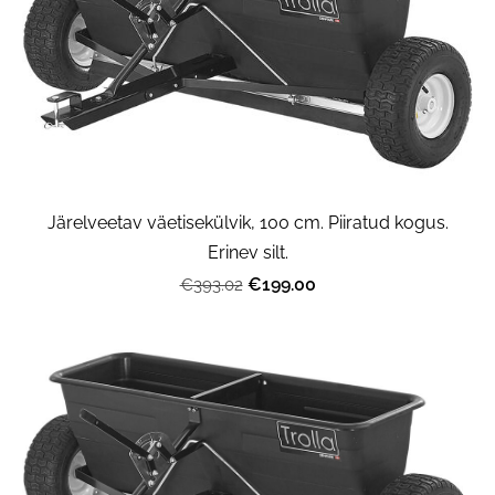
Järelveetav väetisekülvik, 100 cm. Piiratud kogus.
Erinev silt.
€199.00
€393.02