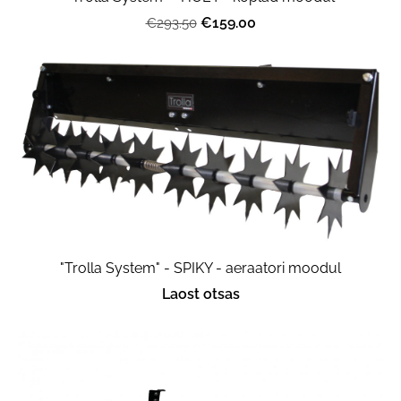
€159.00
€293.50
"Trolla System" - SPIKY - aeraatori moodul
Laost otsas