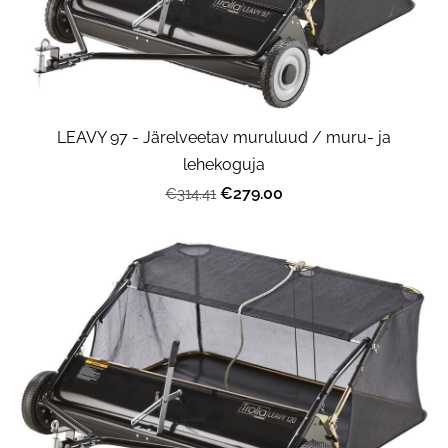
LEAVY 97 - Järelveetav muruluud / muru- ja
lehekoguja
€279.00
€314.41