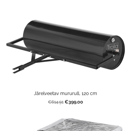
Järelveetav mururull, 120 cm
€399.00
€614.91