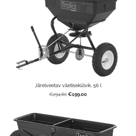
Järelveetav väetisekülvik, 56 l
€199.00
€294.80