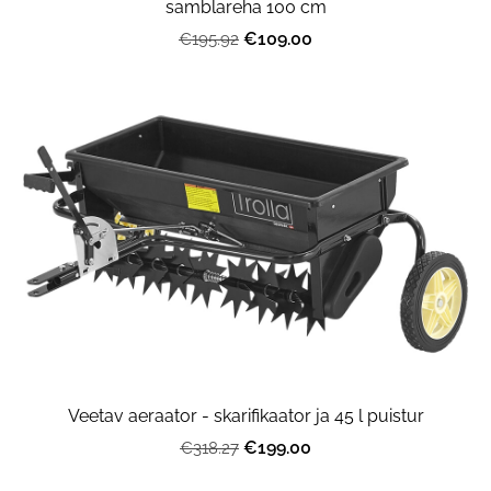
samblareha 100 cm
€109.00
€195.92
Veetav aeraator - skarifikaator ja 45 l puistur
€199.00
€318.27