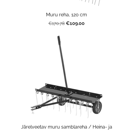
Muru reha, 120 cm
€109.00
€170.78
Järelveetav muru samblareha / Heina- ja