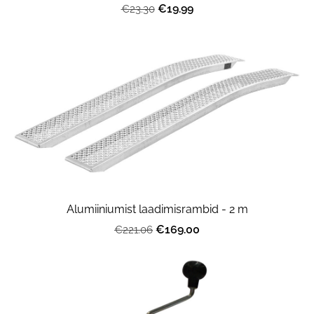
€19.99
€23.30
Alumiiniumist laadimisrambid - 2 m
€169.00
€221.06