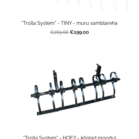
"Trolla System" - TINY - muru samblareha
€199.00
€269.66
"Trolla System" - HOEY - kõplad moodul