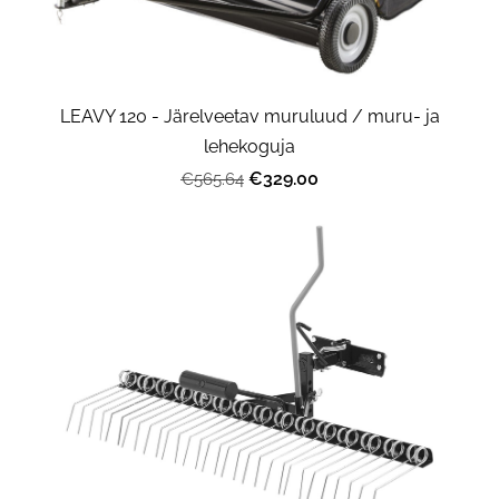
LEAVY 120 - Järelveetav muruluud / muru- ja
lehekoguja
€329.00
€565.64