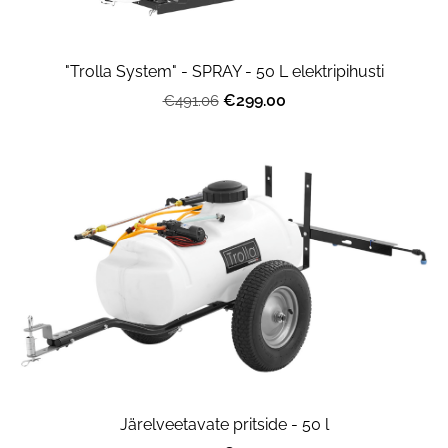
"Trolla System" - SPRAY - 50 L elektripihusti
€299.00
€491.06
Järelveetavate pritside - 50 l