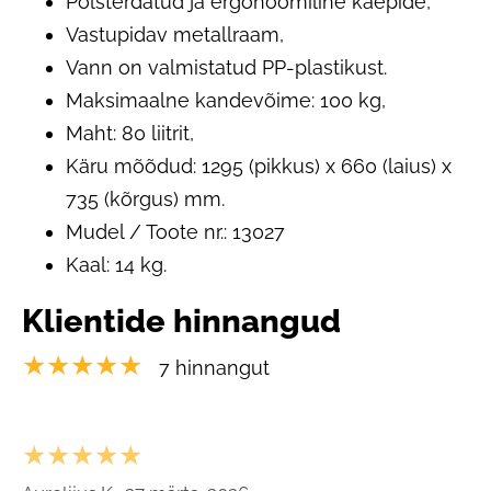
Polsterdatud ja ergonoomiline käepide,
Vastupidav metallraam,
Vann on valmistatud PP-plastikust.
Maksimaalne kandevõime: 100 kg,
Maht: 80 liitrit,
Käru mõõdud: 1295 (pikkus) x 660 (laius) x
735 (kõrgus) mm.
Mudel / Toote nr.: 13027
Kaal: 14 kg.
Klientide hinnangud
★★★★★
7 hinnangut
★★★★★