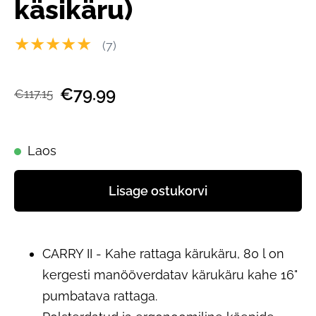
käsikäru)
★★★★★
(7)
€79.99
€117.15
Laos
Lisage ostukorvi
CARRY II - Kahe rattaga kärukäru, 80 l on
kergesti manööverdatav kärukäru kahe 16"
pumbatava rattaga.