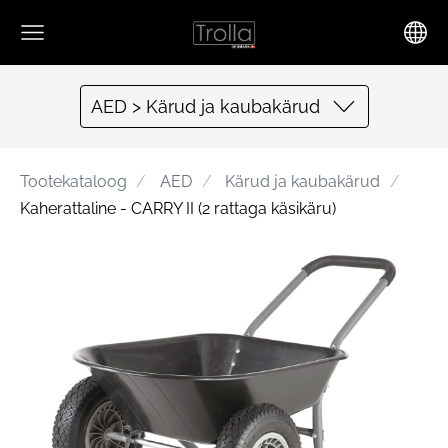
AED > Kärud ja kaubakärud
Tootekataloog
AED
Kärud ja kaubakärud
Kaherattaline - CARRY II (2 rattaga käsikäru)