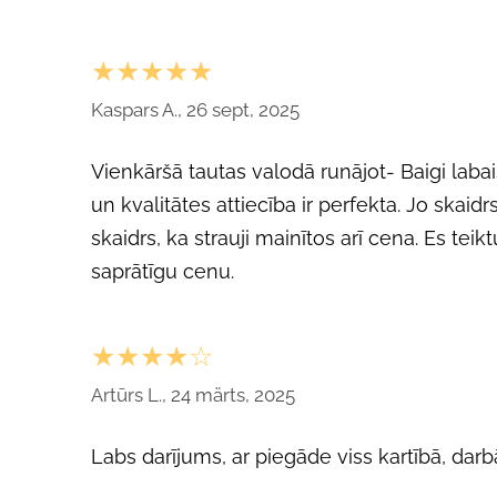
★★★★★
Kaspars A., 26 sept, 2025
Vienkāršā tautas valodā runājot- Baigi labais
un kvalitātes attiecība ir perfekta. Jo skaidr
skaidrs, ka strauji mainītos arī cena. Es tei
saprātīgu cenu.
★★★★☆
Artūrs L., 24 märts, 2025
Labs darījums, ar piegāde viss kartībā, darb