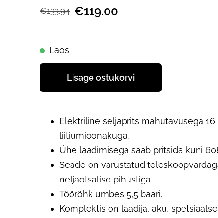
€119.00
€133.94
Laos
Lisage ostukorvi
Elektriline seljaprits mahutavusega 16 l
liitiumioonakuga.
Ühe laadimisega saab pritsida kuni 608
Seade on varustatud teleskoopvardaga
neljaotsalise pihustiga.
Töörõhk umbes 5,5 baari.
Komplektis on laadija, aku, spetsiaalse