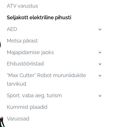
ATV varustus
Seljakott elektriline pihusti
AED
›
Metsa pärast
Majapidamise jaoks
›
Ehitustööriistad
›
"Max Cutter" Robot muruniidukite
›
tarvikud
Sport, vaba aeg, turism
›
Kummist plaadid
Varuosad