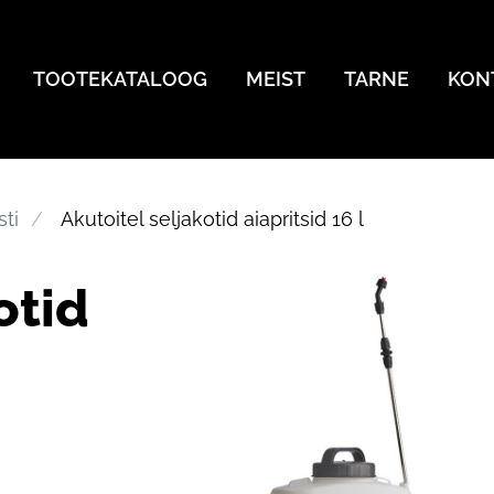
TOOTEKATALOOG
MEIST
TARNE
KON
sti
Akutoitel seljakotid aiapritsid 16 l
otid