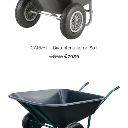
CARRY II - Divu riteņu ķerra, 80 l
€79.99
€117.15