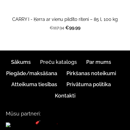
CARRY I - Ķerra ar vienu pildīto riteni – 85 l, 100 kg
€99.99
€117.34
Sākums
Preču katalogs
Par mums
Piegāde/maksāšana
Pirkšanas noteikumi
Atteikuma tiesības
Privātuma politika
Kontakti
Mūsu partneri: