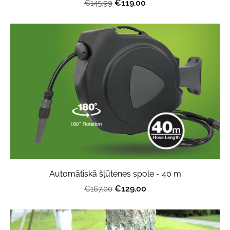
€119.00
€145.99
Automātiskā šļūtenes spole - 40 m
€129.00
€167.00