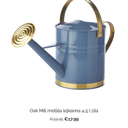
Oak Mill metāla lejkanna 4,5 l zila
€17.99
€33.35