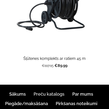
Šļūtenes komplekts ar ratiem 45 m
€89.99
€117.15
Sākums
Preču katalogs
Par mums
Piegāde/maksāšana
Pirkšanas noteikumi