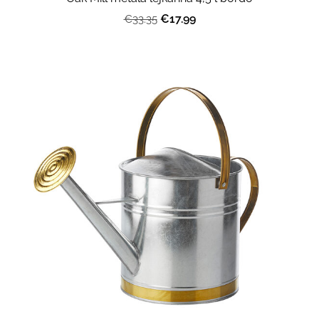
€17.99
€33.35