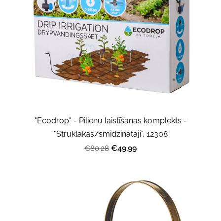
"Ecodrop" - Pilienu laistīšanas komplekts -
"Strūklakas/smidzinātāji", 12308
€49.99
€80.28