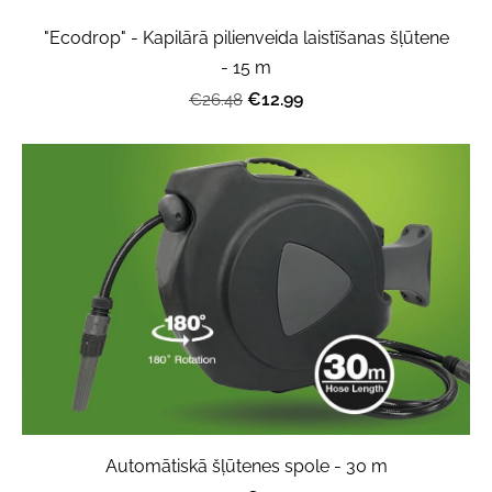
"Ecodrop" - Kapilārā pilienveida laistīšanas šļūtene
- 15 m
€12.99
€26.48
Automātiskā šļūtenes spole - 30 m