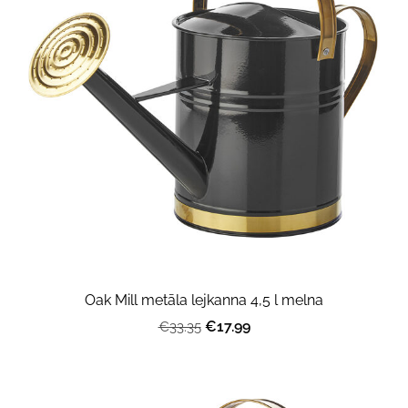
Oak Mill metāla lejkanna 4,5 l melna
€17.99
€33.35