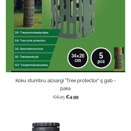
Koku stumbru aizsargi "Tree protector" 5 gab -
paka
€4.99
€6.25