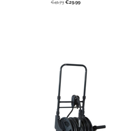
€29.99
€41.73