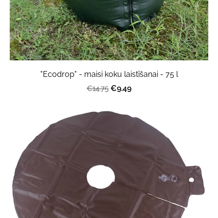
"Ecodrop" - maisi koku laistīšanai - 75 l
€9.49
€14.75