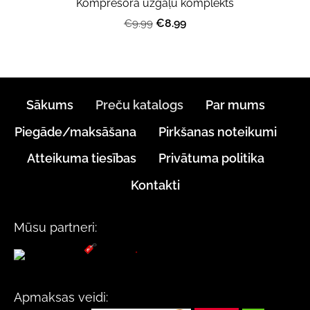
Kompresora uzgaļu komplekts
€8.99
€9.99
Sākums
Preču katalogs
Par mums
Piegāde/maksāšana
Pirkšanas noteikumi
Atteikuma tiesības
Privātuma politika
Kontakti
Mūsu partneri:
Apmaksas veidi: