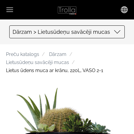
Dārzam > Lietusūdeņu savācēji mucas
Preču katalogs
Dārzam
Lietusūdeņu savācēji mucas
Lietus ūdens muca ar krānu, 220L, VASO 2-1