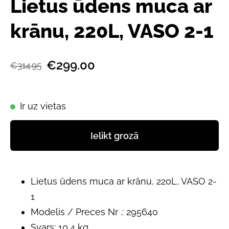
Lietus ūdens muca ar
krānu, 220L, VASO 2-1
€299.00
€314.95
Ir uz vietas
Ielikt grozā
Lietus ūdens muca ar krānu, 220L, VASO 2-
1
Modelis / Preces Nr .: 295640
Svars: 10,4 kg.