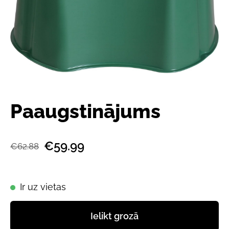
Paaugstinājums
€59.99
€62.88
Ir uz vietas
Ielikt grozā