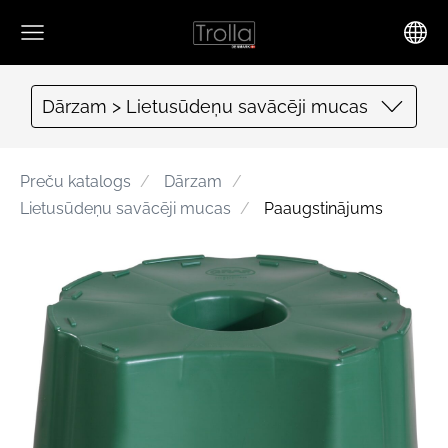
Dārzam > Lietusūdeņu savācēji mucas
Preču katalogs
Dārzam
Lietusūdeņu savācēji mucas
Paaugstinājums