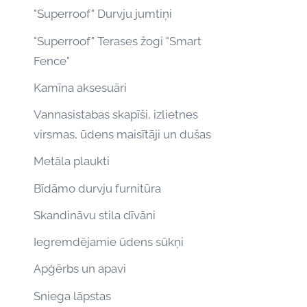
"Superroof" Durvju jumtiņi
"Superroof" Terases žogi "Smart
Fence"
Kamīna aksesuāri
Vannasistabas skapīši, izlietnes
virsmas, ūdens maisītāji un dušas
Metāla plaukti
Bīdāmo durvju furnitūra
Skandināvu stila dīvāni
Iegremdējamie ūdens sūkņi
Apģērbs un apavi
Sniega lāpstas