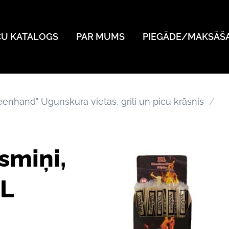
ČU KATALOGS
PAR MUMS
PIEGĀDE/MAKSĀŠ
eenhand" Ugunskura vietas, grili un picu krāsnis
smiņi,
XL