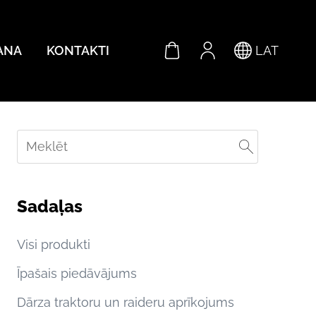
ANA
KONTAKTI
LAT
Sadaļas
Visi produkti
Īpašais piedāvājums
Dārza traktoru un raideru aprīkojums