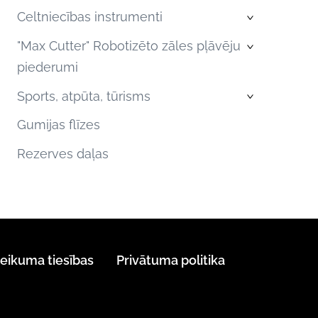
Celtniecības instrumenti
›
"Max Cutter" Robotizēto zāles pļāvēju
›
piederumi
Sports, atpūta, tūrisms
›
Gumijas flīzes
Rezerves daļas
teikuma tiesības
Privātuma politika