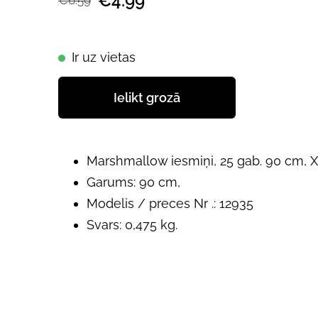
€4.99
€6.59
Ir uz vietas
Ielikt grozā
Marshmallow iesmiņi, 25 gab. 90 cm, 
Garums: 90 cm,
Modelis / preces Nr .: 12935
Svars: 0,475 kg.