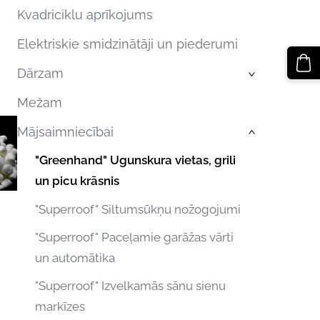
Kvadriciklu aprīkojums
Elektriskie smidzinātāji un piederumi
Dārzam
›
Mežam
Mājsaimniecībai
›
"Greenhand" Ugunskura vietas, grili
un picu krāsnis
"Superroof" Siltumsūkņu nožogojumi
"Superroof" Paceļamie garāžas vārti
un automātika
"Superroof" Izvelkamās sānu sienu
markīzes