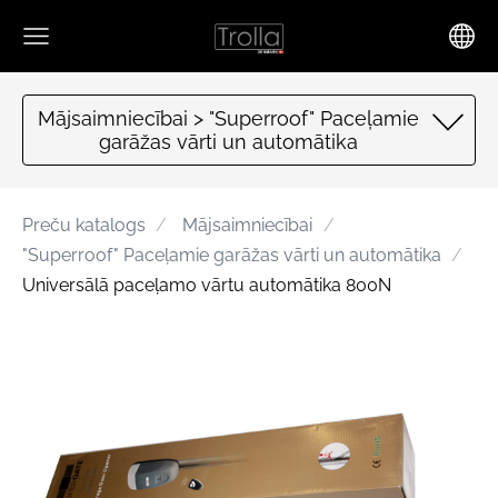
Mājsaimniecībai > "Superroof" Paceļamie
garāžas vārti un automātika
Preču katalogs
Mājsaimniecībai
"Superroof" Paceļamie garāžas vārti un automātika
Universālā paceļamo vārtu automātika 800N