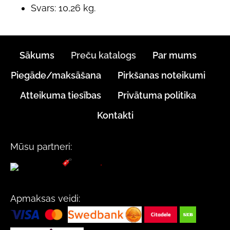
Svars: 10,26 kg.
Sākums
Preču katalogs
Par mums
Piegāde/maksāšana
Pirkšanas noteikumi
Atteikuma tiesības
Privātuma politika
Kontakti
Mūsu partneri:
Apmaksas veidi: