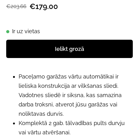
€179.00
€203.66
Ir uz vietas
Ielikt grozā
Paceļamo garāžas vārtu automātikai ir
lieliska konstrukcija ar vilkšanas sliedi.
Vadotnes sliedē ir siksna, kas samazina
darba troksni, atverot jūsu garāžas vai
noliktavas durvis.
Komplektā 2 gab. tālvadības pults durvju
vai vārtu atvēršanai.